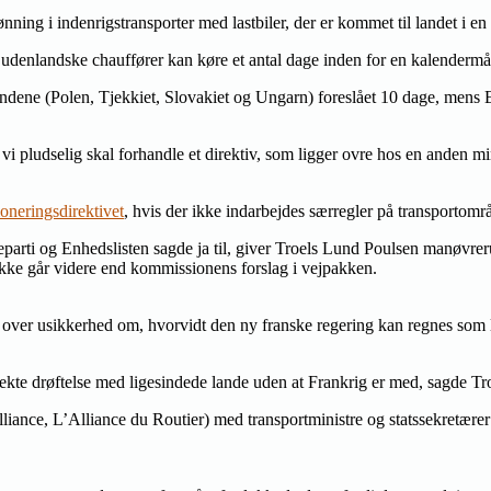
lønning i indenrigstransporter med lastbiler, der er kommet til landet i en 
å udenlandske chauffører kan køre et antal dage inden for en kalendermån
ndene (Polen, Tjekkiet, Slovakiet og Ungarn) foreslået 10 dage, mens 
pludselig skal forhandle et direktiv, som ligger ovre hos en anden mi
ioneringsdirektivet
, hvis der ikke indarbejdes særregler på transportomr
arti og Enhedslisten sagde ja til, giver Troels Lund Poulsen manøvrerum
ikke går videre end kommissionens forslag i vejpakken.
ver usikkerhed om, hvorvidt den ny franske regering kan regnes som lig
rekte drøftelse med ligesindede lande uden at Frankrig er med, sagde T
lliance, L’Alliance du Routier) med transportministre og statssekretærer