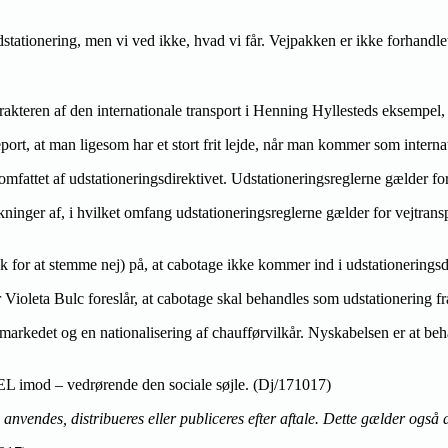
g udstationering, men vi ved ikke, hvad vi får. Vejpakken er ikke forhand
rakteren af den internationale transport i Henning Hyllesteds eksempel, 
ort, at man ligesom har et stort frit lejde, når man kommer som interna
mfattet af udstationeringsdirektivet. Udstationeringsreglerne gælder 
kninger af, i hvilket omfang udstationeringsreglerne gælder for vejtran
for at stemme nej) på, at cabotage ikke kommer ind i udstationeringsdi
ioleta Bulc foreslår, at cabotage skal behandles som udstationering fra
markedet og en nationalisering af chaufførvilkår. Nyskabelsen er at be
 EL imod – vedrørende den sociale søjle. (Dj/171017)
vendes, distribueres eller publiceres efter aftale. Dette gælder også d