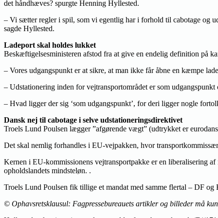
det håndhæves? spurgte Henning Hyllested.
– Vi sætter regler i spil, som vi egentlig har i forhold til cabotage o
sagde Hyllested.
Ladeport skal holdes lukket
Beskæftigelsesministeren afstod fra at give en endelig definition på ka
– Vores udgangspunkt er at sikre, at man ikke får åbne en kæmpe ladep
– Udstationering inden for vejtransportområdet er som udgangspunkt o
– Hvad ligger der sig ‘som udgangspunkt’, for deri ligger nogle fortol
Dansk nej til cabotage i selve udstationeringsdirektivet
Troels Lund Poulsen lægger ”afgørende vægt” (udtrykket er eurodansk 
Det skal nemlig forhandles i EU-vejpakken, hvor transportkommissær V
Kernen i EU-kommissionens vejtransportpakke er en liberalisering af 
opholdslandets mindsteløn. .
Troels Lund Poulsen fik tillige et mandat med samme flertal – DF og
© Ophavsretsklausul: Fagpressebureauets artikler og billeder må kun an