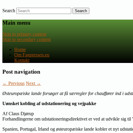
Search
Nyheder om dansk EU-politik
Fagpressen.eu
Main menu
Skip to primary content
Skip to secondary content
Home
Om Fagpressen.eu
Kontakt
Post navigation
←
Previous
Next
→
Østeuropæiske lande forsøger at få særregler for chauffører ind i ud
Uønsket kobling af udstationering og vejpakke
Af Claus Djørup
Forhandlingerne om udstationeringsdirektivet er ved at udvikle sig 
Spanien, Portugal, Irland og østeuropæiske lande kobler et nyt udstati