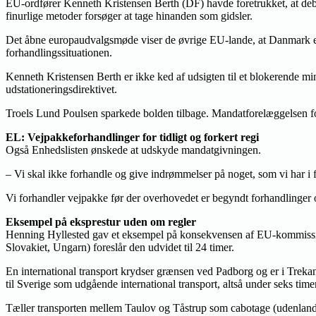
EU-ordfører Kenneth Kristensen Berth (DF) havde foretrukket, at debat
finurlige metoder forsøger at tage hinanden som gidsler.
Det åbne europaudvalgsmøde viser de øvrige EU-lande, at Danmark er pa
forhandlingssituationen.
Kenneth Kristensen Berth er ikke ked af udsigten til et blokerende mind
udstationeringsdirektivet.
Troels Lund Poulsen sparkede bolden tilbage. Mandatforelæggelsen fore
EL: Vejpakkeforhandlinger for tidligt og forkert regi
Også Enhedslisten ønskede at udskyde mandatgivningen.
– Vi skal ikke forhandle og give indrømmelser på noget, som vi har i 
Vi forhandler vejpakke før der overhovedet er begyndt forhandlinge
Eksempel på eksprestur uden om regler
Henning Hyllested gav et eksempel på konsekvensen af EU-kommissionen
Slovakiet, Ungarn) foreslår den udvidet til 24 timer.
En international transport krydser grænsen ved Padborg og er i Trekant
til Sverige som udgående international transport, altså under seks timer
Tæller transporten mellem Taulov og Tåstrup som cabotage (udenlandsk 