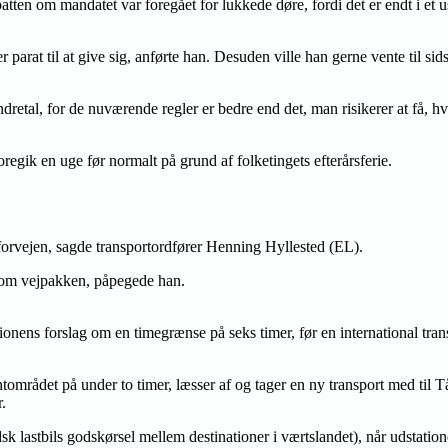
ten om mandatet var foregået for lukkede døre, fordi det er endt i et 
rat til at give sig, anførte han. Desuden ville han gerne vente til sids
retal, for de nuværende regler er bedre end det, man risikerer at få, hvi
gik en uge før normalt på grund af folketingets efterårsferie.
forvejen, sagde transportordfører Henning Hyllested (EL).
r om vejpakken, påpegede han.
s forslag om en timegrænse på seks timer, før en international transp
området på under to timer, læsser af og tager en ny transport med til Tå
.
lastbils godskørsel mellem destinationer i værtslandet), når udstatione