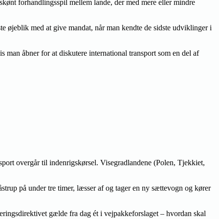
uskønt forhandlingsspil mellem lande, der med mere eller mindre
te øjeblik med at give mandat, når man kendte de sidste udviklinger i
s man åbner for at diskutere international transport som en del af
ort overgår til indenrigskørsel. Visegradlandene (Polen, Tjekkiet,
strup på under tre timer, læsser af og tager en ny sættevogn og kører
ringsdirektivet gælde fra dag ét i vejpakkeforslaget – hvordan skal