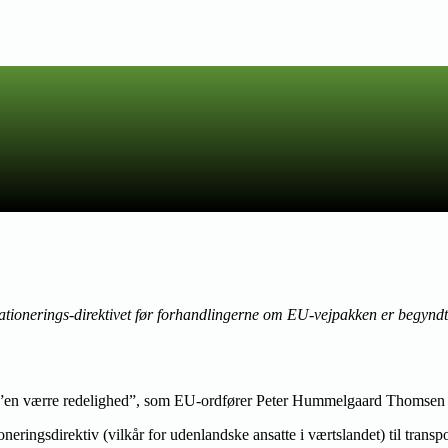
stationerings-direktivet før forhandlingerne om EU-vejpakken er begynd
til ”en værre redelighed”, som EU-ordfører Peter Hummelgaard Thomsen (
oneringsdirektiv (vilkår for udenlandske ansatte i værtslandet) til tran