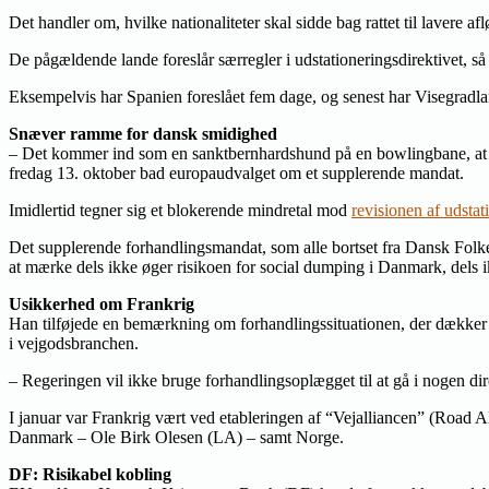
Det handler om, hvilke nationaliteter skal sidde bag rattet til lavere af
De pågældende lande foreslår særregler i udstationeringsdirektivet, s
Eksempelvis har Spanien foreslået fem dage, og senest har Visegradla
Snæver ramme for dansk smidighed
– Det kommer ind som en sanktbernhardshund på en bowlingbane, at vi 
fredag 13. oktober bad europaudvalget om et supplerende mandat.
Imidlertid tegner sig et blokerende mindretal mod
revisionen af udstat
Det supplerende forhandlingsmandat, som alle bortset fra Dansk Folkep
at mærke dels ikke øger risikoen for social dumping i Danmark, dels 
Usikkerhed om Frankrig
Han tilføjede en bemærkning om forhandlingssituationen, der dækker o
i vejgodsbranchen.
– Regeringen vil ikke bruge forhandlingsoplægget til at gå i nogen di
I januar var Frankrig vært ved etableringen af “Vejalliancen” (Road A
Danmark – Ole Birk Olesen (LA) – samt Norge.
DF: Risikabel kobling