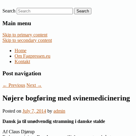
Search
Nyheder om dansk EU-politik
Fagpressen.eu
Main menu
Skip to primary content
Skip to secondary content
Home
Om Fagpressen.eu
Kontakt
Post navigation
←
Previous
Next
→
Nøjere bogføring med svinemedicinering
Posted on
July 7, 2014
by
admin
Dansk ja til unødvendig stramning i danske stalde
Af Claus Djørup