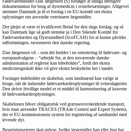
Fødevareminister Dan Jørgensen (S) forsøger at undgå strengere
dokumentation for brug af dyremedicin i svinebesætninger. Alligevel
stemmer Danmark ja til et forslag i en EU-komité om ekstra
oplysninger om anvendte veterinære lægemidler.
Der plejer at være et kvalificeret flertal for den slags forslag, og så
kan Danmark lige så godt stemme ja i Den Stående Komité for
Fødevarekæden og Dyresundhed (ScoFCAH) for at kunne påvirke
udformningen, ræsonnerer den danske regering.
Dan Jørgensen vil – som det hedder i en orientering til fødevare- og
europaudvalgene – “arbejde for, at den nuværende danske
administration af reglerne kan bibeholdes”, fordi det ekstra
medicinregnskab ikke vil give ekstra beskyttelse her i landet.
Forslaget indeholder en skabelon, som landmænd kan vælge at
bruge, når de indsender fødevarekædeoplysninger til svineslagterier.
Den delvis frivillige model er et middel til harmonisering af kravene
til fødevarekædeoplysninger.
Skabelonen bliver obligatorisk ved grænseoverskridende transport,
hvis man anvender TRACES (TRAde Control and Expert System),
der er EU-kommissionens system for registrering af samhandel med
levende dyr.
Besætningsejeren skal oplyse, hvilke lægemidler han eller hun har