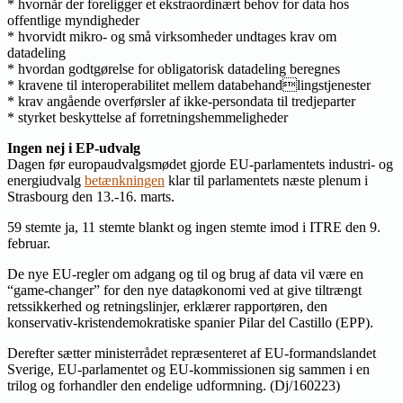
* hvornår der foreligger et ekstraordinært behov for data hos
offentlige myndigheder
* hvorvidt mikro- og små virksomheder undtages krav om
datadeling
* hvordan godtgørelse for obligatorisk datadeling beregnes
* kravene til interoperabilitet mellem databehandlingstjenester
* krav angående overførsler af ikke-persondata til tredjeparter
* styrket beskyttelse af forretningshemmeligheder
Ingen nej i EP-udvalg
Dagen før europaudvalgsmødet gjorde EU-parlamentets industri- og
energiudvalg
betænkningen
klar til parlamentets næste plenum i
Strasbourg den 13.-16. marts.
59 stemte ja, 11 stemte blankt og ingen stemte imod i ITRE den 9.
februar.
De nye EU-regler om adgang og til og brug af data vil være en
“game-changer” for den nye dataøkonomi ved at give tiltrængt
retssikkerhed og retningslinjer, erklærer rapportøren, den
konservativ-kristendemokratiske spanier Pilar del Castillo (EPP).
Derefter sætter ministerrådet repræsenteret af EU-formandslandet
Sverige, EU-parlamentet og EU-kommissionen sig sammen i en
trilog og forhandler den endelige udformning. (Dj/160223)