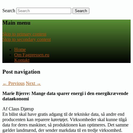
Search
Nyheder om dansk EU-politik
Fagpressen.eu
Main menu
Skip to primary content
Skip to secondary content
Home
Om Fagpressen.eu
Kontakt
Post navigation
←
Previous
Next
→
Marie Bjerre: Mange data sparer energi i den energikrævende
dataøkonomi
Af Claus Djørup
En bilist skal have gratis adgang til de tekniske data, så andre end
producenten kan reparere køretøjet. Virksomheder skal kunne tilgå
data for deres maskiner, så produktionen kan optimeres. Det samme
gælder landmænd, der sender markdata til en tredje virksomhed.