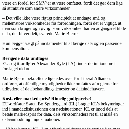
være en fordel for SMV’er at være omfattet, fordi det gør dem lige
så attraktive som andre virksomheder.
– Det ville ikke være rigtigt principielt at undtage små og
mellemstore virksomheder fra forordningen, fordi det er vigtigt, at
man som bruger og i øvrigt som virksomhed har en adgangsret til de
data, der bliver delt, svarede Marie Bjerre.
Hun lægger vægt på incitamenter til at berige data og en passende
kompensation.
Berigede data undtages
EU- og it-ordfører Alexander Ryle (LA) finder definitionerne i
forslaget uklare.
Marie Bjerre bekræftede ligeledes over for Liberal Alliances
ordfører, at offentlige myndigheder ikke omfattes af reglerne for
udbydere af databehandlingstjenester og dataindehavere.
Kost- eller markedspris? Rimelig godtgørelse!
EU-ordfører Søren Bo Søndergaard (EL) bragte KL’s bekymringer
ind i mandatdiskussionen om nødsituationer. KL er imod dels at
betale markedspris for data, dels virksomheders ret til at afslå en
dataanmodning i nødsituationer.