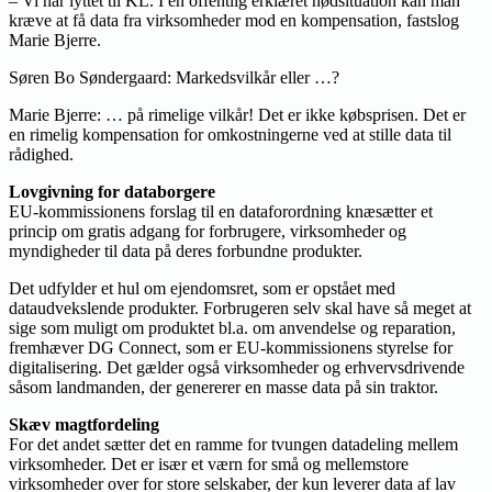
– Vi har lyttet til KL. I en offentlig erklæret nødsituation kan man
kræve at få data fra virksomheder mod en kompensation, fastslog
Marie Bjerre.
Søren Bo Søndergaard: Markedsvilkår eller …?
Marie Bjerre: … på rimelige vilkår! Det er ikke købsprisen. Det er
en rimelig kompensation for omkostningerne ved at stille data til
rådighed.
Lovgivning for databorgere
EU-kommissionens forslag til en dataforordning knæsætter et
princip om gratis adgang for forbrugere, virksomheder og
myndigheder til data på deres forbundne produkter.
Det udfylder et hul om ejendomsret, som er opstået med
dataudvekslende produkter. Forbrugeren selv skal have så meget at
sige som muligt om produktet bl.a. om anvendelse og reparation,
fremhæver DG Connect, som er EU-kommissionens styrelse for
digitalisering. Det gælder også virksomheder og erhvervsdrivende
såsom landmanden, der genererer en masse data på sin traktor.
Skæv magtfordeling
For det andet sætter det en ramme for tvungen datadeling mellem
virksomheder. Det er især et værn for små og mellemstore
virksomheder over for store selskaber, der kun leverer data af lav