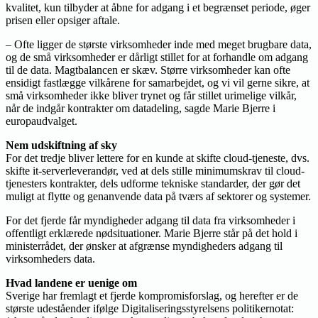
kvalitet, kun tilbyder at åbne for adgang i et begrænset periode, øger
prisen eller opsiger aftale.
– Ofte ligger de største virksomheder inde med meget brugbare data,
og de små virksomheder er dårligt stillet for at forhandle om adgang
til de data. Magtbalancen er skæv. Større virksomheder kan ofte
ensidigt fastlægge vilkårene for samarbejdet, og vi vil gerne sikre, at
små virksomheder ikke bliver trynet og får stillet urimelige vilkår,
når de indgår kontrakter om datadeling, sagde Marie Bjerre i
europaudvalget.
Nem udskiftning af sky
For det tredje bliver lettere for en kunde at skifte cloud-tjeneste, dvs.
skifte it-serverleverandør, ved at dels stille minimumskrav til cloud-
tjenesters kontrakter, dels udforme tekniske standarder, der gør det
muligt at flytte og genanvende data på tværs af sektorer og systemer.
For det fjerde får myndigheder adgang til data fra virksomheder i
offentligt erklærede nødsituationer. Marie Bjerre står på det hold i
ministerrådet, der ønsker at afgrænse myndigheders adgang til
virksomheders data.
Hvad landene er uenige om
Sverige har fremlagt et fjerde kompromisforslag, og herefter er de
største udeståender ifølge Digitaliseringsstyrelsens politikernotat: