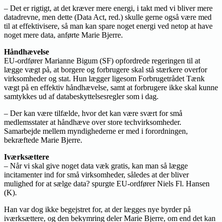
– Det er rigtigt, at det kræver mere energi, i takt med vi bliver mere
datadrevne, men dette (Data Act, red.) skulle gerne også være med
til at effektivisere, så man kan spare noget energi ved netop at have
noget mere data, anførte Marie Bjerre.
Håndhævelse
EU-ordfører Marianne Bigum (SF) opfordrede regeringen til at
lægge vægt på, at borgere og forbrugere skal stå stærkere overfor
virksomheder og stat. Hun lægger ligesom Forbrugetrådet Tænk
vægt på en effektiv håndhævelse, samt at forbrugere ikke skal kunne
samtykkes ud af databeskyttelsesregler som i dag.
– Der kan være tilfælde, hvor det kan være svært for små
medlemsstater at håndhæve over store techvirksomheder.
Samarbejde mellem myndighederne er med i forordningen,
bekræftede Marie Bjerre.
Iværksættere
– Når vi skal give noget data væk gratis, kan man så lægge
incitamenter ind for små virksomheder, således at der bliver
mulighed for at sælge data? spurgte EU-ordfører Niels Fl. Hansen
(K).
Han var dog ikke begejstret for, at der lægges nye byrder på
iværksættere, og den bekymring deler Marie Bjerre, om end det kan