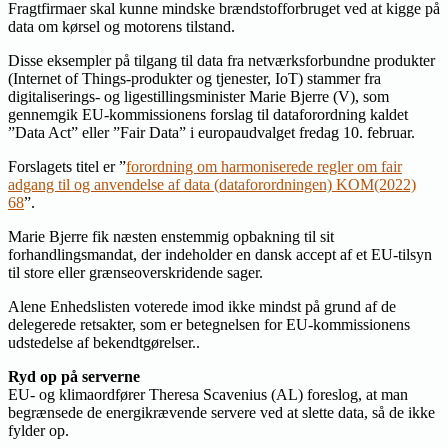
Fragtfirmaer skal kunne mindske brændstofforbruget ved at kigge på
data om kørsel og motorens tilstand.
Disse eksempler på tilgang til data fra netværksforbundne produkter
(Internet of Things-produkter og tjenester, IoT) stammer fra
digitaliserings- og ligestillingsminister Marie Bjerre (V), som
gennemgik EU-kommissionens forslag til dataforordning kaldet
”Data Act” eller ”Fair Data” i europaudvalget fredag 10. februar.
Forslagets titel er ”
forordning om harmoniserede regler om fair
adgang til og anvendelse af data (dataforordningen) KOM(2022)
68
”.
Marie Bjerre fik næsten enstemmig opbakning til sit
forhandlingsmandat, der indeholder en dansk accept af et EU-tilsyn
til store eller grænseoverskridende sager.
Alene Enhedslisten voterede imod ikke mindst på grund af de
delegerede retsakter, som er betegnelsen for EU-kommissionens
udstedelse af bekendtgørelser..
Ryd op på serverne
EU- og klimaordfører Theresa Scavenius (AL) foreslog, at man
begrænsede de energikrævende servere ved at slette data, så de ikke
fylder op.