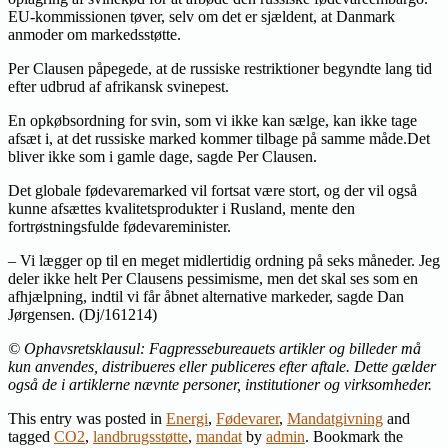
EU-kommissionen tøver, selv om det er sjældent, at Danmark
anmoder om markedsstøtte.
Per Clausen påpegede, at de russiske restriktioner begyndte lang tid
efter udbrud af afrikansk svinepest.
En opkøbsordning for svin, som vi ikke kan sælge, kan ikke tage
afsæt i, at det russiske marked kommer tilbage på samme måde.Det
bliver ikke som i gamle dage, sagde Per Clausen.
Det globale fødevaremarked vil fortsat være stort, og der vil også
kunne afsættes kvalitetsprodukter i Rusland, mente den
fortrøstningsfulde fødevareminister.
– Vi lægger op til en meget midlertidig ordning på seks måneder. Jeg
deler ikke helt Per Clausens pessimisme, men det skal ses som en
afhjælpning, indtil vi får åbnet alternative markeder, sagde Dan
Jørgensen. (Dj/161214)
© Ophavsretsklausul: Fagpressebureauets artikler og billeder må
kun anvendes, distribueres eller publiceres efter aftale. Dette gælder
også de i artiklerne nævnte personer, institutioner og virksomheder.
This entry was posted in
Energi
,
Fødevarer
,
Mandatgivning
and
tagged
CO2
,
landbrugsstøtte
,
mandat
by
admin
. Bookmark the