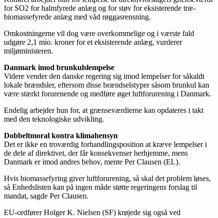
for SO2 for halmfyrede anlæg og for støv for eksisterende træ-
biomassefyrede anlæg med våd røggasrensning.
Omkostningerne vil dog være overkommelige og i værste fald
udgøre 2,1 mio. kroner for et eksisterende anlæg, vurderer
miljøministeren.
Danmark imod brunkulslempelse
Videre vender den danske regering sig imod lempelser for såkaldt
lokale brændsler, eftersom disse brændselstyper såsom brunkul kan
være stærkt forurenende og medføre øget luftforurening i Danmark.
Endelig arbejder hun for, at grænseværdierne kan opdateres i takt
med den teknologiske udvikling.
Dobbeltmoral kontra klimahensyn
Det er ikke en troværdig forhandlingsposition at kræve lempelser i
de dele af direktivet, der får konsekvenser herhjemme, mens
Danmark er imod andres behov, mente Per Clausen (EL).
Hvis biomassefyring giver luftforurening, så skal det problem løses,
så Enhedslisten kan på ingen måde støtte regeringens forslag til
mandat, sagde Per Clausen.
EU-ordfører Holger K. Nielsen (SF) krøjede sig også ved