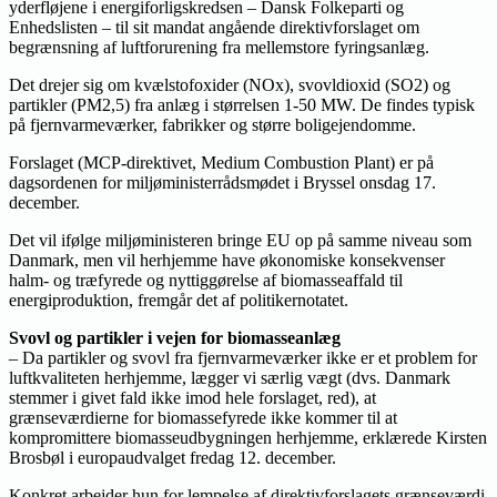
yderfløjene i energiforligskredsen – Dansk Folkeparti og
Enhedslisten – til sit mandat angående direktivforslaget om
begrænsning af luftforurening fra mellemstore fyringsanlæg.
Det drejer sig om kvælstofoxider (NOx), svovldioxid (SO2) og
partikler (PM2,5) fra anlæg i størrelsen 1-50 MW. De findes typisk
på fjernvarmeværker, fabrikker og større boligejendomme.
Forslaget (MCP-direktivet, Medium Combustion Plant) er på
dagsordenen for miljøministerrådsmødet i Bryssel onsdag 17.
december.
Det vil ifølge miljøministeren bringe EU op på samme niveau som
Danmark, men vil herhjemme have økonomiske konsekvenser
halm- og træfyrede og nyttiggørelse af biomasseaffald til
energiproduktion, fremgår det af politikernotatet.
Svovl og partikler i vejen for biomasseanlæg
– Da partikler og svovl fra fjernvarmeværker ikke er et problem for
luftkvaliteten herhjemme, lægger vi særlig vægt (dvs. Danmark
stemmer i givet fald ikke imod hele forslaget, red), at
grænseværdierne for biomassefyrede ikke kommer til at
kompromittere biomasseudbygningen herhjemme, erklærede Kirsten
Brosbøl i europaudvalget fredag 12. december.
Konkret arbejder hun for lempelse af direktivforslagets grænseværdi