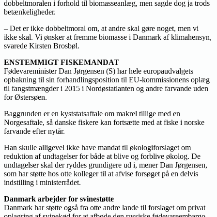
dobbeltmoralen i forhold til biomasseanlæg, men sagde dog ja trods
betænkeligheder.
– Det er ikke dobbeltmoral om, at andre skal gøre noget, men vi
ikke skal. Vi ønsker at fremme biomasse i Danmark af klimahensyn,
svarede Kirsten Brosbøl.
ENSTEMMIGT FISKEMANDAT
Fødevareminister Dan Jørgensen (S) har hele europaudvalgets
opbakning til sin forhandlingsposition til EU-kommissionens oplæg
til fangstmængder i 2015 i Nordøstatlanten og andre farvande uden
for Østersøen.
Baggrunden er en kyststatsaftale om makrel tillige med en
Norgesaftale, så danske fiskere kan fortsætte med at fiske i norske
farvande efter nytår.
Han skulle alligevel ikke have mandat til økologiforslaget om
reduktion af undtagelser for både at blive og forblive økolog. De
undtagelser skal der ryddes grundigere ud i, mener Dan Jørgensen,
som har støtte hos otte kolleger til at afvise forsøget på en delvis
indstilling i ministerrådet.
Danmark arbejder for svinestøtte
Danmark har støtte også fra otte andre lande til forslaget om privat
oplagring af svinekød for at afbøde den russiske fødevareembargo.