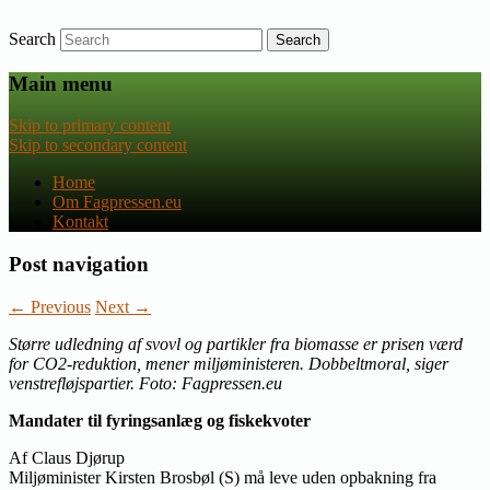
Search
Nyheder om dansk EU-politik
Fagpressen.eu
Main menu
Skip to primary content
Skip to secondary content
Home
Om Fagpressen.eu
Kontakt
Post navigation
←
Previous
Next
→
Større udledning af svovl og partikler fra biomasse er prisen værd
for CO2-reduktion, mener miljøministeren. Dobbeltmoral, siger
venstrefløjspartier. Foto: Fagpressen.eu
Mandater til fyringsanlæg og fiskekvoter
Af Claus Djørup
Miljøminister Kirsten Brosbøl (S) må leve uden opbakning fra