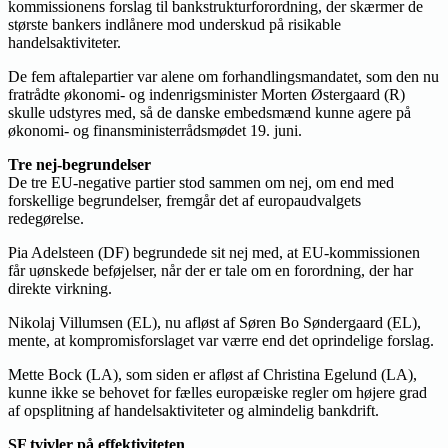
kommissionens forslag til bankstrukturforordning, der skærmer de
største bankers indlånere mod underskud på risikable
handelsaktiviteter.
De fem aftalepartier var alene om forhandlingsmandatet, som den nu
fratrådte økonomi- og indenrigsminister Morten Østergaard (R)
skulle udstyres med, så de danske embedsmænd kunne agere på
økonomi- og finansministerrådsmødet 19. juni.
Tre nej-begrundelser
De tre EU-negative partier stod sammen om nej, om end med
forskellige begrundelser, fremgår det af europaudvalgets
redegørelse.
Pia Adelsteen (DF) begrundede sit nej med, at EU-kommissionen
får uønskede beføjelser, når der er tale om en forordning, der har
direkte virkning.
Nikolaj Villumsen (EL), nu afløst af Søren Bo Søndergaard (EL),
mente, at kompromisforslaget var værre end det oprindelige forslag.
Mette Bock (LA), som siden er afløst af Christina Egelund (LA),
kunne ikke se behovet for fælles europæiske regler om højere grad
af opsplitning af handelsaktiviteter og almindelig bankdrift.
SF tvivler på effektiviteten