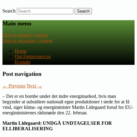
Search
Nyheder om dansk EU-politik
Fagpressen.eu
Main menu
Skip to primary content
Skip to secondary content
Home
Om Fagpressen.eu
Kontakt
Post navigation
←
Previous
Next
→
– Det er en bombe under det indre energimarked, hvis man
begynder at subsidiere nationalt egne produktioner i stede for at få
vind, siger klima- og energiminister Martin Lidegaard forud for EU-
energiministrenes rådsmøde den 22. februar.
Martin Lidegaard: UNDGÅ UNDTAGELSER FOR
ELLIBERALISERING