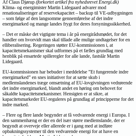
Af Claus Djørup
(forkortet artikel fra nyhedsrevet Energi.dk)
Klima- og energimister Martin Lidegaard advarer mod
renationaliseringer af reservekapacitet – backup til VE-udbygningen
– som følge af den langsomme gennemførelse af det indre
energimarked og mange landes frygt for deres forsyningssikkerhed.
– Det er måske det vigtigste tema i år på energirådsmødet, for det
handler om hvorvidt man skal tillade alle mulige undtagelser for en
elliberalisering. Regeringen støtter EU-kommissionen i, at
kapacitetsmekanismer skal udformes på et fælles grundlag med
henblik på ensartede spilleregler for alle lande, fastslår Martin
Lidegaard.
EU-kommissionen har bebuder i meddelelse ”Et fungerende indre
energimarked” en snes initiativer for at sætte skub i
medlemslandenes træge omsætning af EU-lovgivningen vedrørende
det indre energimarked, blandt andet en høring om behovet for
såkaldte kapacitetsmekanismer. Hensigten er at sikre, at
kapacitetsmarkeder EU-reguleres på grundlag af principperne for det
indre marked.
– Flere og flere lande begynder at få vedvarende energi i Europa. I
den sammenhæng er der en del især større medlemslande, der er
begyndt at overveje eller allerede er i gang med at indføre
opbakningssystemer til den vedvarende energi for at have en