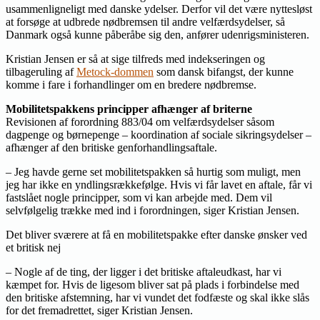
usammenligneligt med danske ydelser. Derfor vil det være nyttesløst
at forsøge at udbrede nødbremsen til andre velfærdsydelser, så
Danmark også kunne påberåbe sig den, anfører udenrigsministeren.
Kristian Jensen er så at sige tilfreds med indekseringen og
tilbageruling af
Metock-dommen
som dansk bifangst, der kunne
komme i fare i forhandlinger om en bredere nødbremse.
Mobilitetspakkens principper afhænger af briterne
Revisionen af forordning 883/04 om velfærdsydelser såsom
dagpenge og børnepenge – koordination af sociale sikringsydelser –
afhænger af den britiske genforhandlingsaftale.
– Jeg havde gerne set mobilitetspakken så hurtig som muligt, men
jeg har ikke en yndlingsrækkefølge. Hvis vi får lavet en aftale, får vi
fastslået nogle principper, som vi kan arbejde med. Dem vil
selvfølgelig trække med ind i forordningen, siger Kristian Jensen.
Det bliver sværere at få en mobilitetspakke efter danske ønsker ved
et britisk nej
– Nogle af de ting, der ligger i det britiske aftaleudkast, har vi
kæmpet for. Hvis de ligesom bliver sat på plads i forbindelse med
den britiske afstemning, har vi vundet det fodfæste og skal ikke slås
for det fremadrettet, siger Kristian Jensen.