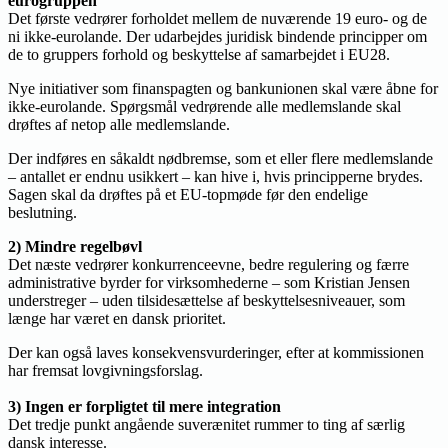
eurogruppen
Det første vedrører forholdet mellem de nuværende 19 euro- og de
ni ikke-eurolande. Der udarbejdes juridisk bindende principper om
de to gruppers forhold og beskyttelse af samarbejdet i EU28.
Nye initiativer som finanspagten og bankunionen skal være åbne for
ikke-eurolande. Spørgsmål vedrørende alle medlemslande skal
drøftes af netop alle medlemslande.
Der indføres en såkaldt nødbremse, som et eller flere medlemslande
– antallet er endnu usikkert – kan hive i, hvis principperne brydes.
Sagen skal da drøftes på et EU-topmøde før den endelige
beslutning.
2) Mindre regelbøvl
Det næste vedrører konkurrenceevne, bedre regulering og færre
administrative byrder for virksomhederne – som Kristian Jensen
understreger – uden tilsidesættelse af beskyttelsesniveauer, som
længe har været en dansk prioritet.
Der kan også laves konsekvensvurderinger, efter at kommissionen
har fremsat lovgivningsforslag.
3) Ingen er forpligtet til mere integration
Det tredje punkt angående suverænitet rummer to ting af særlig
dansk interesse.