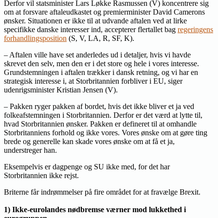
Derfor vil statsminister Lars Løkke Rasmussen (V) koncentrere sig
om at forsvare aftaleudkastet og premierminister David Camerons
ønsker. Situationen er ikke til at udvande aftalen ved at lirke
specifikke danske interesser ind, accepterer flertallet bag
regeringens
forhandlingsposition
(S, V, LA, R, SF, K).
– Aftalen ville have set anderledes ud i detaljer, hvis vi havde
skrevet den selv, men den er i det store og hele i vores interesse.
Grundstemningen i aftalen trækker i dansk retning, og vi har en
strategisk interesse i, at Storbritannien forbliver i EU, siger
udenrigsminister Kristian Jensen (V).
– Pakken ryger pakken af bordet, hvis det ikke bliver et ja ved
folkeafstemningen i Storbritannien. Derfor er det værd at lytte til,
hvad Storbritannien ønsker. Pakken er defineret til at omhandle
Storbritanniens forhold og ikke vores. Vores ønske om at gøre ting
brede og generelle kan skade vores ønske om at få et ja,
understreger han.
Eksempelvis er dagpenge og SU ikke med, for det har
Storbritannien ikke rejst.
Briterne får indrømmelser på fire området for at fravælge Brexit.
1) Ikke-eurolandes nødbremse værner mod lukkethed i