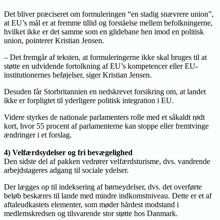
Det bliver præciseret om formuleringen “en stadig snævrere union”,
at EU’s mål er at fremme tillid og forståelse mellem befolkningerne,
hvilket ikke er det samme som en glidebane hen imod en politisk
union, pointerer Kristian Jensen.
– Det fremgår af teksten, at formuleringerne ikke skal bruges til at
støtte en udvidende fortolkning af EU’s kompetencer eller EU-
institutionernes beføjelser, siger Kristian Jensen.
Desuden får Storbritannien en nedskrevet forsikring om, at landet
ikke er forpligtet til yderligere politisk integration i EU.
Videre styrkes de nationale parlamenters rolle med et såkaldt rødt
kort, hvor 55 procent af parlamenterne kan stoppe eller fremtvinge
ændringer i et forslag.
4) Velfærdsydelser og fri bevægelighed
Den sidste del af pakken vedrører velfærdsturisme, dvs. vandrende
arbejdstageres adgang til sociale ydelser.
Der lægges op til indeksering af børneydelser, dvs. det overførte
beløb beskæres til lande med mindre indkomstniveau. Dette er et af
aftaleudkastets elementer, som møder hårdest modstand i
medlemskredsen og tilsvarende stor støtte hos Danmark.