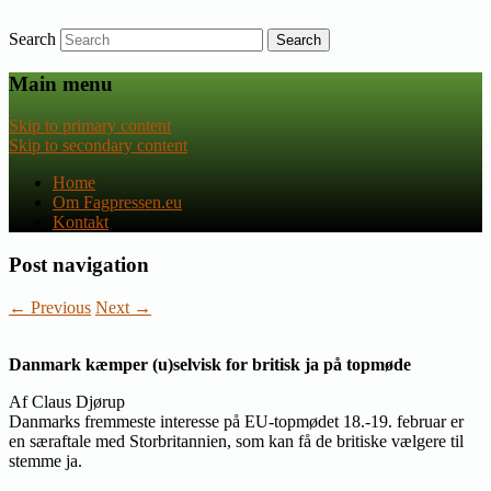
Search
Nyheder om dansk EU-politik
Fagpressen.eu
Main menu
Skip to primary content
Skip to secondary content
Home
Om Fagpressen.eu
Kontakt
Post navigation
←
Previous
Next
→
Danmark kæmper (u)selvisk for britisk ja på topmøde
Af Claus Djørup
Danmarks fremmeste interesse på EU-topmødet 18.-19. februar er
en særaftale med Storbritannien, som kan få de britiske vælgere til
stemme ja.