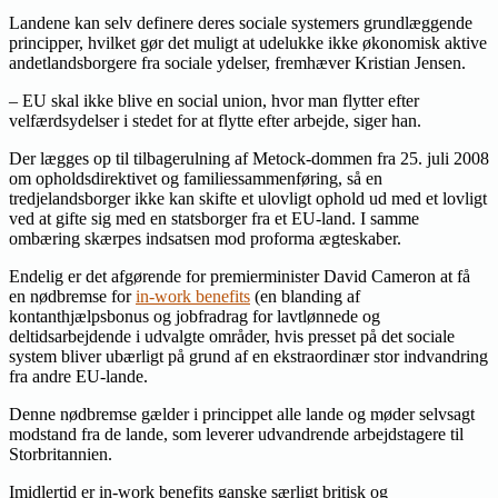
Landene kan selv definere deres sociale systemers grundlæggende
principper, hvilket gør det muligt at udelukke ikke økonomisk aktive
andetlandsborgere fra sociale ydelser, fremhæver Kristian Jensen.
– EU skal ikke blive en social union, hvor man flytter efter
velfærdsydelser i stedet for at flytte efter arbejde, siger han.
Der lægges op til tilbagerulning af Metock-dommen fra 25. juli 2008
om opholdsdirektivet og familiessammenføring, så en
tredjelandsborger ikke kan skifte et ulovligt ophold ud med et lovligt
ved at gifte sig med en statsborger fra et EU-land. I samme
ombæring skærpes indsatsen mod proforma ægteskaber.
Endelig er det afgørende for premierminister David Cameron at få
en nødbremse for
in-work benefits
(en blanding af
kontanthjælpsbonus og jobfradrag for lavtlønnede og
deltidsarbejdende i udvalgte områder, hvis presset på det sociale
system bliver ubærligt på grund af en ekstraordinær stor indvandring
fra andre EU-lande.
Denne nødbremse gælder i princippet alle lande og møder selvsagt
modstand fra de lande, som leverer udvandrende arbejdstagere til
Storbritannien.
Imidlertid er in-work benefits ganske særligt britisk og